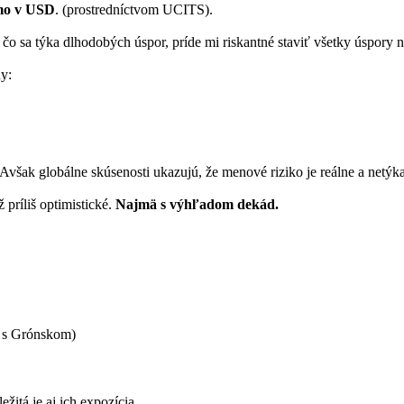
amo v USD
. (prostredníctvom UCITS).
 sa týka dlhodobých úspor, príde mi riskantné staviť všetky úspory na 
y:
Avšak globálne skúsenosti ukazujú, že menové riziko je reálne a netýka 
príliš optimistické.
Najmä s výhľadom dekád.
j s Grónskom)
žitá je aj ich expozícia.