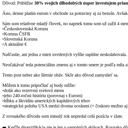
Dôvod: Približne
30% svojich dlhodobých úspor investujem pri
Áno, denne platím eurom v obchode za potraviny aj za benzín. Avšak čo
Sám som relatívne mladý človek, no napriek tomu som už zažil 4 men
▫️Československá Koruna
▫️Koruna ČSFR
▫️Slovenská Koruna
▫️A aktuálne €
Našťastie, ani jedna z mien uvedených vyššie rapídne neskolabovala. 
Neočakávať teda potenciálnu zmenu aj v tomto smere je podľa mňa až 
Tento post neber ako šírenie obáv. Skôr ako dôvod zamyslieť sa.
Môžem k tomu pripočítať aj body nižšie:
▫️dolár ako rezervnú svetovú menu
▫️jeho 240-ročnú históriu (porovnaj s Eurom)
▫️hĺbku a likviditu amerických kapitálových trhov
▫️strategickú polohu USA medzi dvoma oceánmi (+ čoskoro možno a
Z rovnakého dôvodu som minulý rok nepredal celú pozíciu v zlate.
➡️ Keďže diverzifikácia nie je len o samotných aktívach. Rovnako dôle