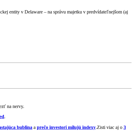
j entity v Delaware – na správu majetku v predvídateľnejšom (aj
ezť na nervy.
ed
.
astajúca bublina
a
prečo investori milujú indexy
.Zisti viac aj o
3