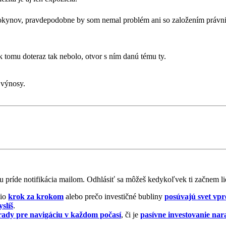
nov, pravdepodobne by som nemal problém ani so založením právnicke
 tomu doteraz tak nebolo, otvor s ním danú tému ty.
o výnosy.
príde notifikácia mailom. Odhlásiť sa môžeš kedykoľvek ti začnem li
lio
krok za krokom
alebo prečo investičné bubliny
posúvajú svet vpr
yslíš
.
 rady pre navigáciu v každom počasí
, či je
pasívne investovanie nar