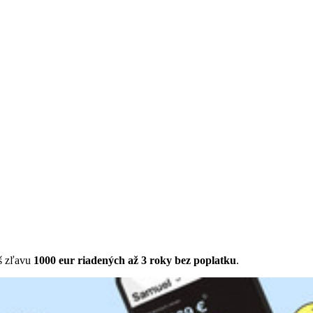
š zľavu
1000 eur riadených až 3 roky bez poplatku
.