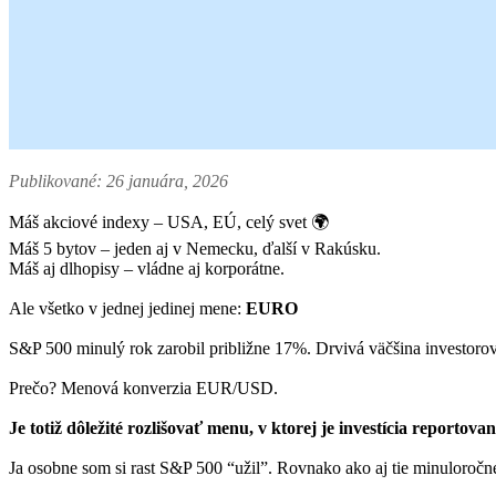
Publikované: 26 januára, 2026
Máš akciové indexy – USA, EÚ, celý svet 🌍
Máš 5 bytov – jeden aj v Nemecku, ďalší v Rakúsku.
Máš aj dlhopisy – vládne aj korporátne.
Ale všetko v jednej jedinej mene:
EURO
S&P 500 minulý rok zarobil približne 17%. Drvivá väčšina investorov
Prečo? Menová konverzia EUR/USD.
Je totiž dôležité rozlišovať menu, v ktorej je investícia reporto
Ja osobne som si rast S&P 500 “užil”. Rovnako ako aj tie minuloročn