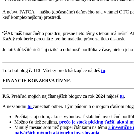
A nebyť FATCA + nášho (dočasného) daňového raja v rámci OTC poky
keď komplexnejšom) prostredí.
💡Ak máš finančného poradcu, presne tieto témy s tebou má riešiť. Ak
Každý rok berie percentá z tvojho majetku práve za tieto diskusie.
Je totiž dôležité riešiť aj riziká a odolnosť portfólia v čase, nielen jeh
Toto bol blog
č. 113
. Všetky predchádzajúce nájdeš
tu
.
FINANCIE KONZERVATÍVNE.
P.S.
Prehľad mojich najčítanejších blogov za rok
2024
nájdeš
tu
.
A nezabudni
tu
zanechať odber. Tým pádom ti o mojom ďalšom blogu 
Prečitaj si aj o tom, ako si vybudovať stabilné investičné portfó
Možno ťa tiež zaujíma,
prečo je stock picking ťažší, ako si m
Minulý mesiac som tiež prispel článkami na tému
3 investičné
najväčších mýtoch aktívneho investovania
.