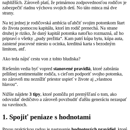
najbližších. Zároveň platí, že primárnou zodpovednosťou rodičov je
zabezpečiť riadnu výchovu svojich detí. No táto minca má dve
strany.
Na tej jednej je rodičovská ambícia uľahčiť svojim potomkom štart
do života pomocou kapitálu, ktorí im rodič prenechá. Na strane
druhej je riziko, že daný kapitál potomka natoľko rozmazná, až ho
pripraví o všetky „pudy prežitia“. Kam patrí kúpa bytu, kúpa auta,
zaistené pracovné miesto u ocinka, kreditná karta s bezodným
limitom, atď.
Ako teda nájsť cestu von z tohto bludiska?
Riešením vedia byť vopred
stanovené pravidlá
, ktoré zabránia
prílišnej sentimentalite rodiča, s cieľom podporiť svojho potomka,
no zároveň mu neznížiť priestor uspieť v živote aj „vlastnou
hlavou“.
Nižšie nájdete
3 tipy
, ktoré pomôžu pri premýšľaní o tom, ako
odovzdať dedičstvo a zároveň povzbudiť ďalšiu generáciu nezaspať
na vavrínoch.
1. Spojiť peniaze s hodnotami
Prvou praktickou radou je nastavenie
hodnotových pravidiel
, ktoré