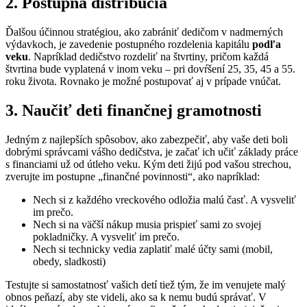
2. Postupná distribúcia
Ďalšou účinnou stratégiou, ako zabrániť dedičom v nadmerných
výdavkoch, je zavedenie postupného rozdelenia kapitálu
podľa
veku
. Napríklad dedičstvo rozdeliť na štvrtiny, pričom každá
štvrtina bude vyplatená v inom veku – pri dovŕšení 25, 35, 45 a 55.
roku života. Rovnako je možné postupovať aj v prípade vnúčat.
3. Naučiť deti finančnej gramotnosti
Jedným z najlepších spôsobov, ako zabezpečiť, aby vaše deti boli
dobrými správcami vášho dedičstva, je začať ich učiť základy práce
s financiami už od útleho veku. Kým deti žijú pod vašou strechou,
zverujte im postupne „finančné povinnosti“, ako napríklad:
Nech si z každého vreckového odložia malú časť. A vysveliť
im prečo.
Nech si na väčší nákup musia prispieť sami zo svojej
pokladničky. A vysveliť im prečo.
Nech si technicky vedia zaplatiť malé účty sami (mobil,
obedy, sladkosti)
Testujte si samostatnosť vašich detí tiež tým, že im venujete malý
obnos peňazí, aby ste videli, ako sa k nemu budú správať. V