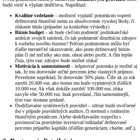
budú viesť k výplate dedičstva. Napríklad:
Kvalitné vzdelanie
– možnosť vyplatiť potomkom vopred
definovanú finančnú sumu za absolvovanie vysokej školy, či
získanie titulu (prípadne za konkrétne výsledky)
Biznis budget
– ak bude cieľom podnietiť podnikateľské
ambície svojich ratolestí, čo tak podmieniť distribúciu zdrojov
k rozbehu nového biznisu? Pričom podmienkou môžu byť
ďalšie merateľné ukazovatele, ako jasne definovaný biznis
plán či iné miľníky ako min. obrat alebo profit. A čím lepšie
čísla, tým viac zdrojov bude možné získať
Motivácia k samostatnosti
– inšpirovať potomka je možné aj
tak, že mu dorovnáte určité percento jeho vlastných príjmov.
Povedzme napríklad, že dorovnáte 50% platu. Čiže ak za rok
zarobí 20.000 eur, ako bonus mu bude vyplatených ďalších
10.000 eur. Ak však dokáže zarobiť 100.000 eur, získa
navyše ešte 50.000 eur. Inak povedané, čím samostatnejší,
tým viac dostane pridané.
Dodržiavanie systémových pravidiel – zdroje budú uvoľnené
iba v prípade pravidelných auditov, či stretnutí s rodinným
finančným poradcom. Alebo dodržiavaním rozpočtu s
povinnosťou pravidelne investovať/odkladať definované
percento prijatého kapitálu (ďalším generáciam, charite, atď.).