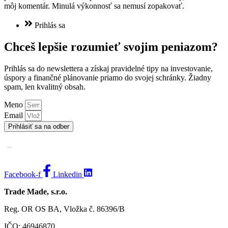
môj komentár. Minulá výkonnosť sa nemusí zopakovať.
Prihlás sa
Chceš lepšie rozumieť svojim peniazom?
Prihlás sa do newslettera a získaj pravidelné tipy na investovanie,
úspory a finančné plánovanie priamo do svojej schránky. Žiadny
spam, len kvalitný obsah.
Meno
Email
Prihlásiť sa na odber
Facebook-f
Linkedin
Trade Made, s.r.o.
Reg. OR OS BA, Vložka č. 86396/B
IČO: 46946870