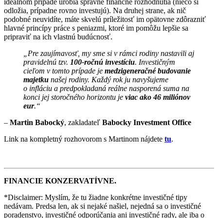
ideálnom prípade urobia správne finančné rozhodnutia (niečo si
odložia, prípadne rovno investujú). Na druhej strane, ak nič
podobné neuvidíte, máte skvelú príležitosť im opätovne zdôrazniť
hlavné princípy práce s peniazmi, ktoré im pomôžu lepšie sa
pripraviť na ich vlastnú budúcnosť.
„Pre zaujímavosť, my sme si v rámci rodiny nastavili aj
pravidelnú tzv.
100-ročnú investíciu
. Investičným
cieľom v tomto prípade je
medzigeneračné budovanie
majetku
našej rodiny. Každý rok ju navyšujeme
o infláciu a predpokladaná reálne nasporená suma na
konci jej storočného horizontu je
viac ako 46 miliónov
eur
.“
–
Martin Babocký
, zakladateľ
Babocky Investment Office
Link na kompletný rozhovorom s Martinom nájdete
tu
.
FINANCIE KONZERVATÍVNE.
*Disclaimer: Myslím, že tu žiadne konkrétne investičné tipy
nedávam. Predsa len, ak si nejaké našiel, nejedná sa o investičné
poradenstvo, investičné odporúčania ani investičné rady, ale iba o