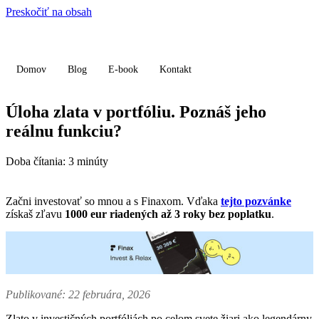
Preskočiť na obsah
Domov
Blog
E-book
Kontakt
Úloha zlata v portfóliu. Poznáš jeho
reálnu funkciu?
Doba čítania:
3
minúty
Začni investovať so mnou a s Finaxom. Vďaka
tejto pozvánke
získaš zľavu
1000 eur riadených až 3 roky bez poplatku
.
Publikované: 22 februára, 2026
Zlato v investičných portfóliách po celom svete žiari ako legendárny