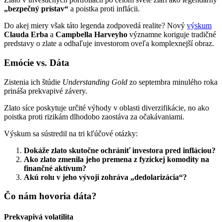
„bezpečný prístav“
a poistka proti inflácii.
Do akej miery však táto legenda zodpovedá realite? Nový
výskum
Clauda Erba
a
Campbella Harveyho
významne koriguje tradičné
predstavy o zlate a odhaľuje investorom oveľa komplexnejší obraz.
Emócie vs. Dáta
Zistenia ich štúdie
Understanding Gold
zo septembra minulého roka
prináša prekvapivé závery.
Zlato síce poskytuje určité výhody v oblasti diverzifikácie, no ako
poistka proti rizikám dlhodobo zaostáva za očakávaniami.
Výskum sa sústredil na tri kľúčové otázky:
Dokáže zlato skutočne ochrániť investora pred infláciou?
Ako zlato zmenila jeho premena z fyzickej komodity na
finančné aktívum?
Akú rolu v jeho vývoji zohráva „dedolarizácia“?
Čo nám hovoria dáta?
Prekvapivá volatilita