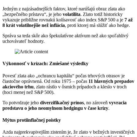
Jedným z najzásadnejších faktov, ktoré narúšajú obraz zlata ako
„bezpečného prístavu“, je jeho
volatilita
. Zlato totiž historicky
vykazuje približne rovnakú kolísavosť ako index S&P 500 a je
7 až
8 krát volatilnejšie než inflácia
, proti ktorej má slúžiť ako hedge.
Správa sa teda skôr ako špekulatívne aktívum než ako spoľahlivý
uchovávateľ hodnoty.
Výkonnosť v krízach: Zmiešané výsledky
Povesť zlata ako „ochrancu kapitálu“ počas trhových otrasov je
čiastočne oprávnená. Od roku 1975 – počas
11 hlavných prepadov
akciového trhu
, zlato rástlo v ôsmich prípadoch a kleslo v troch
(hoci menej než S&P 500).
To potvrdzuje jeho
diverzifikačný prínos
, no zároveň
vyvracia
predstavu o jeho neomylnom hedgingu v čase krízy
.
Mýtus protiinflačnej poistky
Azda najprekvapivejším zistením je, že zlato v bežných investičných