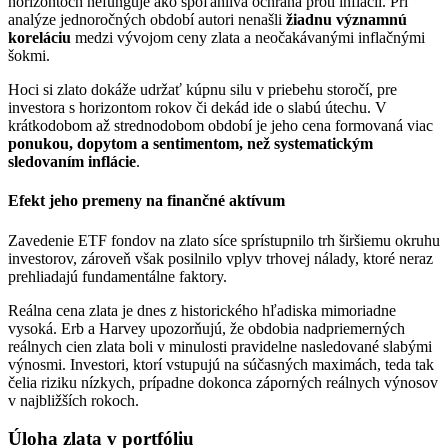
horizontoch nefunguje ako spoľahlivá ochrana proti inflácii. Pri
analýze jednoročných období autori nenašli
žiadnu významnú
koreláciu
medzi vývojom ceny zlata a neočakávanými inflačnými
šokmi.
Hoci si zlato dokáže udržať kúpnu silu v priebehu storočí, pre
investora s horizontom rokov či dekád ide o slabú útechu. V
krátkodobom až strednodobom období je jeho cena formovaná viac
ponukou, dopytom a sentimentom, než systematickým
sledovaním inflácie
.
Efekt jeho premeny na finančné aktívum
Zavedenie ETF fondov na zlato síce sprístupnilo trh širšiemu okruhu
investorov, zároveň však posilnilo vplyv trhovej nálady, ktoré neraz
prehliadajú fundamentálne faktory.
Reálna cena zlata je dnes z historického hľadiska mimoriadne
vysoká. Erb a Harvey upozorňujú, že obdobia nadpriemerných
reálnych cien zlata boli v minulosti pravidelne nasledované slabými
výnosmi. Investori, ktorí vstupujú na súčasných maximách, teda tak
čelia riziku nízkych, prípadne dokonca záporných reálnych výnosov
v najbližších rokoch.
Úloha zlata v portfóliu