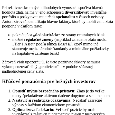
Pri relatívne skromných dlhodobých výnosoch spočíva hlavná
hodnota zlata najmä v jeho schopnosti
diverzifikovať
investičné
portfólio a poskytovať mu určitú
opcionalitu
v časoch neistoty.
Autori zároveň identifikujú hlavné faktory, ktoré by mohli cenu zlata
podporiť v ďalšom raste:
pokračujúca
„dedolarizácia“
zo strany centrálnych bánk
možné
regulačné zmeny
(napríklad zaradenie zlata medzi
„Tier 1 Asset“ podľa rámca
Basel III
, ktorý mimo iné
stanovuje medzinárodné štandardy a minimálne požiadavky
na kapitálové zaistenie bánk)
Zároveň však upozorňujú, že tieto pozitívne faktory nemusia
vykompenzovať silný „protivietor“ – v podobe súčasnej
nadhodnotenej ceny zlata.
Kľúčové ponaučenia pre bežných investorov
Opustiť mýtus bezpečného prístavu:
Zlato je do veľkej
miery špekulatívne aktívum riadené dopytom a sentimentom
Nastaviť si realistické očakávania:
Nečakať zázračné
výnosy v každom ekonomickom prostredí
Optimalizovať alokáciu:
Veľkosť pozície by mala
vychádzať z reálnych fundamentov, nielen z historických