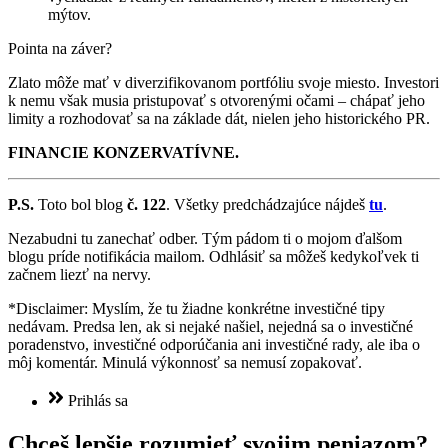
mýtov.
Pointa na záver?
Zlato môže mať v diverzifikovanom portfóliu svoje miesto. Investori
k nemu však musia pristupovať s otvorenými očami – chápať jeho
limity a rozhodovať sa na základe dát, nielen jeho historického PR.
FINANCIE KONZERVATÍVNE.
P.S.
Toto bol blog
č. 122
. Všetky predchádzajúce nájdeš
tu
.
Nezabudni tu zanechať odber. Tým pádom ti o mojom ďalšom
blogu príde notifikácia mailom. Odhlásiť sa môžeš kedykoľvek ti
začnem liezť na nervy.
*Disclaimer: Myslím, že tu žiadne konkrétne investičné tipy
nedávam. Predsa len, ak si nejaké našiel, nejedná sa o investičné
poradenstvo, investičné odporúčania ani investičné rady, ale iba o
môj komentár. Minulá výkonnosť sa nemusí zopakovať.
Prihlás sa
Chceš lepšie rozumieť svojim peniazom?