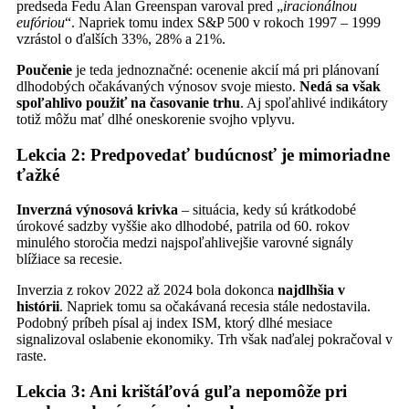
predseda Fedu Alan Greenspan varoval pred „
iracionálnou
eufóriou
“. Napriek tomu index S&P 500 v rokoch 1997 – 1999
vzrástol o ďalších 33%, 28% a 21%.
Poučenie
je teda jednoznačné: ocenenie akcií má pri plánovaní
dlhodobých očakávaných výnosov svoje miesto.
Nedá sa však
spoľahlivo použiť na časovanie trhu
. Aj spoľahlivé indikátory
totiž môžu mať dlhé oneskorenie svojho vplyvu.
Lekcia 2: Predpovedať budúcnosť je mimoriadne
ťažké
Inverzná výnosová krivka
– situácia, kedy sú krátkodobé
úrokové sadzby vyššie ako dlhodobé, patrila od 60. rokov
minulého storočia medzi najspoľahlivejšie varovné signály
blížiace sa recesie.
Inverzia z rokov 2022 až 2024 bola dokonca
najdlhšia v
histórii
. Napriek tomu sa očakávaná recesia stále nedostavila.
Podobný príbeh písal aj index ISM, ktorý dlhé mesiace
signalizoval oslabenie ekonomiky. Trh však naďalej pokračoval v
raste.
Lekcia 3: Ani krištáľová guľa nepomôže pri