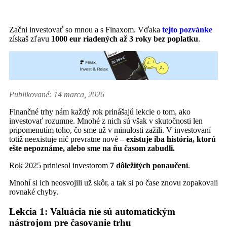
Začni investovať so mnou a s Finaxom. Vďaka
tejto pozvánke
získaš zľavu
1000 eur riadených až 3 roky bez poplatku
.
Publikované: 14 marca, 2026
Finančné trhy nám každý rok prinášajú lekcie o tom, ako
investovať rozumne. Mnohé z nich sú však v skutočnosti len
pripomenutím toho, čo sme už v minulosti zažili. V investovaní
totiž neexistuje nič prevratne nové –
existuje iba história, ktorú
ešte nepoznáme, alebo sme na ňu časom zabudli.
Rok 2025 priniesol investorom
7 dôležitých ponaučení
.
Mnohí si ich neosvojili už skôr, a tak si po čase znovu zopakovali
rovnaké chyby.
Lekcia 1: Valuácia nie sú automatickým
nástrojom pre časovanie trhu