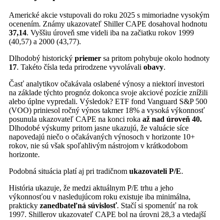
Americké akcie vstupovali do roku 2025 s mimoriadne vysokým
ocenením. Známy ukazovateľ Shiller CAPE dosahoval hodnotu
37,14
. Vyššiu úroveň sme videli iba na začiatku rokov 1999
(40,57) a 2000 (43,77).
Dlhodobý historický
priemer
sa pritom pohybuje okolo hodnoty
17
. Takéto čísla teda prirodzene vyvolávali
obavy
.
Časť analytikov očakávala oslabené výnosy a niektorí investori
na základe týchto prognóz dokonca svoje akciové pozície znížili
alebo úplne vypredali. Výsledok? ETF fond Vanguard S&P 500
(VOO) priniesol ročný výnos takmer 18% a vysoká výkonnosť
posunula ukazovateľ CAPE na konci roka
až nad úroveň 40.
Dlhodobé výskumy pritom jasne ukazujú, že valuácie síce
napovedajú niečo o očakávaných výnosoch v horizonte 10+
rokov, nie sú však spoľahlivým nástrojom v krátkodobom
horizonte.
Podobná situácia platí aj pri tradičnom
ukazovateli P/E
.
História ukazuje, že medzi aktuálnym P/E trhu a jeho
výkonnosťou v nasledujúcom roku existuje iba minimálna,
prakticky
zanedbateľná súvislosť
. Stačí si spomenúť na rok
1997. Shillerov ukazovateľ CAPE bol na úrovni 28,3 a vtedajší