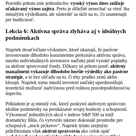
Pravidlo pritom znie jednoducho:
vysoký výnos dnes znižuje
očakávaný výnos zajtra
. Preto je dôležité nenechať sa viesť iba
minulými výsledkami, ale sústrediť sa skôr na to, čo znamenajú
pre budúcnosť.
Lekcia 6: Aktívna správa zlyháva aj v ideálnych
podmienkach
Napriek desaťročiam výskumov, ktoré ukazujú, že pasívne
investovanie dlhodobo konzistentne prekonáva aktívnu správu,
mnoho individuálnych investorov naďalej platí vysoké poplatky
za aktívne spravované fondy. Dôkazy sú pritom jasné:
aktívny
manažment vykazuje dlhodobo horšie výsledky ako pasívne
stratégie
, a to bez ohľadu na to, či trhy prudko rastú alebo
klesajú. Napriek tomu mnohí investori naďalej uprednostňujú
teoretickú možnosť nadvýnosu pred reálnou pravdepodobnosťou
úspechu.
Príkladom je aj minulý rok, ktorý poskytol aktívnym správcom
ideálne podmienky na preukázanie svojej hodnoty a schopností.
Výkonnosť jednotlivých akcií v indexe S&P 500 sa totiž
dramaticky líšila, čo vytvorilo takmer dokonalé prostredie pre
schopných „stock pickerov“. Napriek týmto zrejmým
príležitostiam však
aktívni správcovia
ako celok opäť