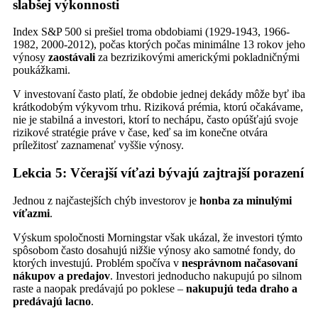
slabšej výkonnosti
Index S&P 500 si prešiel troma obdobiami (1929-1943, 1966-
1982, 2000-2012), počas ktorých počas minimálne 13 rokov jeho
výnosy
zaostávali
za bezrizikovými americkými pokladničnými
poukážkami.
V investovaní často platí, že obdobie jednej dekády môže byť iba
krátkodobým výkyvom trhu. Riziková prémia, ktorú očakávame,
nie je stabilná a investori, ktorí to nechápu, často opúšťajú svoje
rizikové stratégie práve v čase, keď sa im konečne otvára
príležitosť zaznamenať vyššie výnosy.
Lekcia 5: Včerajší víťazi bývajú zajtrajší porazení
Jednou z najčastejších chýb investorov je
honba za minulými
víťazmi
.
Výskum spoločnosti Morningstar však ukázal, že investori týmto
spôsobom často dosahujú nižšie výnosy ako samotné fondy, do
ktorých investujú. Problém spočíva v
nesprávnom načasovaní
nákupov a predajov
. Investori jednoducho nakupujú po silnom
raste a naopak predávajú po poklese –
nakupujú teda draho a
predávajú lacno
.