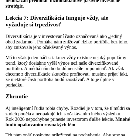
nedokázali prekonať nízkonákladové pasívne investičné
stratégie
.
Lekcia 7: Diverzifikácia funguje vždy, ale
vyžaduje si trpezlivosť
Diverzifikácia je v investovaní často označovaná ako „jediný
obed zadarmo“. Pomáha nám znižovať riziko portfólia bez toho,
aby znižovala jeho očakávaný výnos.
Má to však jeden háčik: takmer vždy existuje nejaký populárny
trend, ktorý dosiahne vyšší výnos než naše diverzifikované
portfólio. A médiá nám ho budú neustále pripomínať. Ak však
chceme z diverzifikácie skutočne profitovať, musíme prijať fakt,
že niektoré časti portfólia budú zaostávať. A to je úplne v
poriadku.
Zhrnutie
Aj inteligentní ľudia robia chyby. Rozdiel je v tom, že tí múdri sa
z nich poučia a neopakujú ich s očakávaním iného výsledku.
Rok 2026 nepochybne prinesie investorom ďalšie lekcie.
Mnohé
budú opakovaním rovnakých tém
.
Trh nám opäť poskytne príležitosti na pochybenia. Aby sme sa