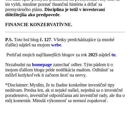
im vyhli, musíme poznať finančnú históriu a držať sa
premysleného plánu.
Disciplína je totiž v investovaní
dôležitejšia ako predpovede
.
FINANCIE KONZERVATÍVNE.
P.S.
Toto bol blog
č. 127
. Všetky predchádzajúce (a mnohé
ďalšie) nájdeš na mojom
webe
.
Prehľad mojich najčítanejších blogov za rok
2025
nájdeš
tu
.
Nezabudni na
homepage
zanechať odber. Tým pádom ti o
mojom ďalšom blogu príde notifikácia mailom. Odhlásiť sa
môžeš kedykoľvek ti začnem liezť na nervy.
*Disclaimer: Myslím, že tu žiadne konkrétne investičné tipy
nedávam. Predsa len, ak si nejaké našiel, nejedná sa o investičné
poradenstvo, investičné odporúčania ani investičné rady, ale iba o
môj komentár. Minulá výkonnosť sa nemusí zopakovať.