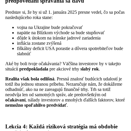
predpovedaní správania sa davu
Predstav si, že by si už 1. januára 2025 presne vedel, čo sa počas
nasledujúceho roka stane:
vojna na Ukrajine bude pokračovať
napätie na Blízkom východe sa bude stupňovať
dôjde k útokom na iránske jadrové zariadenia
inflácia zostane zvýšená
fiškálny deficit USA porastie a dôvera spotrebiteľov bude
slabnúť
Aké by boli tvoje očakávania? Väčšina investorov by v takejto
situácii
predpokladala
pre akciové trhy
slabý rok
.
Realita však bola odlišná
. Presná znalosť budúcich udalostí je
totiž iba jednou stranou príbehu. Nezaručuje nám, že dokážeme
odhadnúť, ako na ne zareagujú finančné trhy. Trh sa totiž
neodvíja len od samotných správ, ale predovšetkým od
očakávaní
, nálady investorov a mnohých ďalších faktorov, ktoré
nemožno spoľahlivo predvídať
.
Lekcia 4: Každá riziková stratégia má obdobie