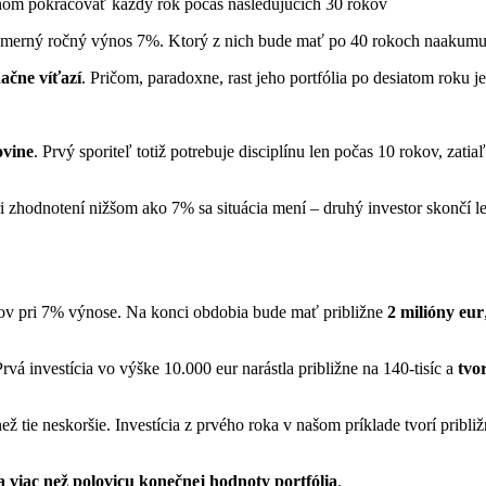
 ňom pokračovať každý rok počas nasledujúcich 30 rokov
emerný ročný výnos 7%. Ktorý z nich bude mať po 40 rokoch naakumul
načne víťazí
. Pričom, paradoxne, rast jeho portfólia po desiatom roku
ovine
. Prvý sporiteľ totiž potrebuje disciplínu len počas 10 rokov, zat
ri zhodnotení nižšom ako 7% sa situácia mení – druhý investor skončí l
okov pri 7% výnose. Na konci obdobia bude mať približne
2 milióny eur
rvá investícia vo výške 10.000 eur narástla približne na 140-tisíc a
tvo
ž tie neskoršie. Investícia z prvého roka v našom príklade tvorí pribli
ia viac než polovicu konečnej hodnoty portfólia
.