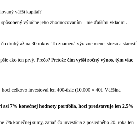
ovaný väčší kapitál?
 je spôsobený výlučne jeho zhodnocovaním – nie ďalšími vkladmi.
iaľ čo druhý až na 30 rokov. To znamená výrazne menej stresu a starostí
epšie ako ten prvý. Prečo? Pretože
čím vyšší ročný výnos, tým viac
, hoci celkovo investoval len 400-tisíc (10.000 × 40). Väčšina
rí asi 7% konečnej hodnoty portfólia, hoci predstavuje len 2,5%
žne 7% konečnej sumy, zatiaľ čo investícia z posledného 20. roka len