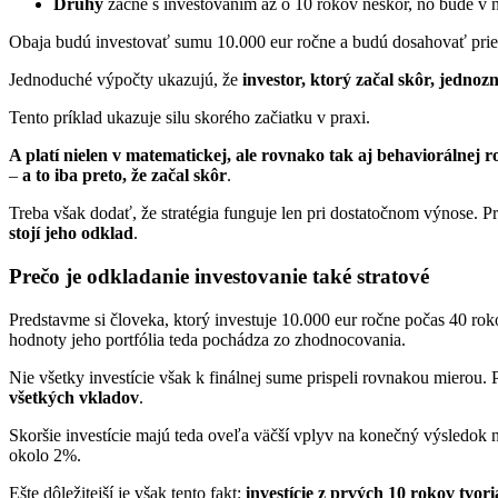
Druhý
začne s investovaním až o 10 rokov neskôr, no bude v
Obaja budú investovať sumu 10.000 eur ročne a budú dosahovať pri
Jednoduché výpočty ukazujú, že
investor, ktorý začal skôr, jednoz
Tento príklad ukazuje silu skorého začiatku v praxi.
A platí nielen v matematickej, ale rovnako tak aj behaviorálnej r
–
a to iba preto, že začal skôr
.
Treba však dodať, že stratégia funguje len pri dostatočnom výnose. P
stojí jeho odklad
.
Prečo je odkladanie investovanie také stratové
Predstavme si človeka, ktorý investuje 10.000 eur ročne počas 40 r
hodnoty jeho portfólia teda pochádza zo zhodnocovania.
Nie všetky investície však k finálnej sume prispeli rovnakou mierou. P
všetkých vkladov
.
Skoršie investície majú teda oveľa väčší vplyv na konečný výsledok ne
okolo 2%.
Ešte dôležitejší je však tento fakt:
investície z prvých 10 rokov tvor