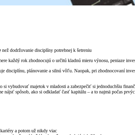
e
než dodržovanie disciplíny potrebnej k šetreniu
mere každý rok zhodnocujú o určitú kladnú mieru výnosu, peniaze inves
duje disciplínu, plánovanie a silnú vôľu. Naopak, pri zhodnocovaní inve
o si vybudovať majetok v mladosti a zabezpečiť si jednoduchšiu finan
 nájsť spôsob, ako si odkladať časť kapitálu – a to najmä počas prvýc
 kariéry a potom už nikdy viac