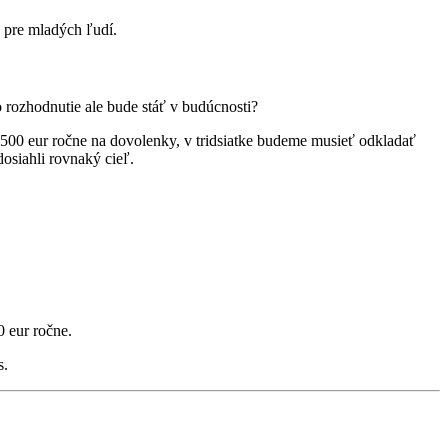
á pre mladých ľudí.
 rozhodnutie ale bude stáť v budúcnosti?
00 eur ročne na dovolenky, v tridsiatke budeme musieť odkladať
osiahli rovnaký cieľ.
 eur ročne.
s.