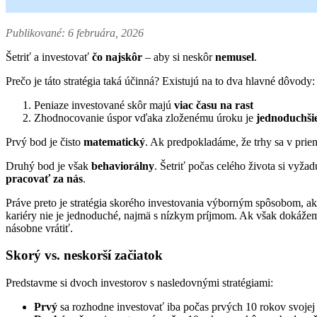
Publikované: 6 februára, 2026
Šetriť a investovať
čo najskôr
– aby si neskôr
nemusel
.
Prečo je táto stratégia taká účinná? Existujú na to dva hlavné dôvody:
Peniaze investované skôr majú
viac času na rast
Zhodnocovanie úspor vďaka zloženému úroku je
jednoduchši
Prvý bod je čisto
matematický
. Ak predpokladáme, že trhy sa v prie
Druhý bod je však
behaviorálny
. Šetriť počas celého života si vyža
pracovať za nás
.
Práve preto je stratégia skorého investovania výborným spôsobom, ak
kariéry nie je jednoduché, najmä s nízkym príjmom. Ak však dokážeme
násobne vrátiť.
Skorý vs. neskorší začiatok
Predstavme si dvoch investorov s nasledovnými stratégiami:
Prvý
sa rozhodne investovať iba počas prvých 10 rokov svojej