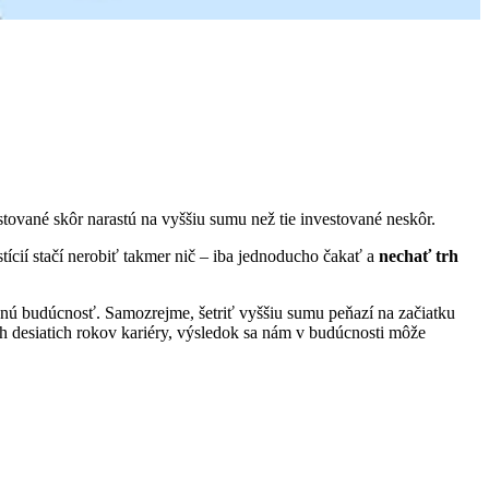
tované skôr narastú na vyššiu sumu než tie investované neskôr.
stícií stačí nerobiť takmer nič – iba jednoducho čakať a
nechať trh
čnú budúcnosť. Samozrejme, šetriť vyššiu sumu peňazí na začiatku
h desiatich rokov kariéry, výsledok sa nám v budúcnosti môže