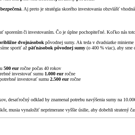
zabezpečená
. Aj preto je stratégia skorého investovania obzvlášť vhodn
ť sporením či investovaním. Čo je úplne pochopiteľné. Koľko nás toto
približne dvojnásobok
pôvodnej sumy. Ak teda v dvadsiatke minieme 5
usíme sporiť až
päťnásobok pôvodnej sumy
(o 400 % viac), aby sme d
mu
500 eur
ročne počas 40 rokov
trebné investovať sumu
1.000 eur
ročne
potrebné investovať sumu
2.500 eur
ročne
kov, desaťročný odklad by znamenal potrebu navýšenia sumy na 10.000
kôr, musia vynaložiť neprimerane vyššie úsilie, aby dobehli stratený ča