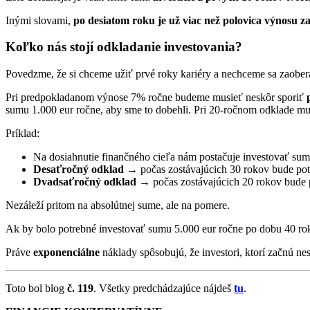
Inými slovami,
po desiatom roku je už viac než polovica výnosu 
Koľko nás stojí odkladanie investovania?
Povedzme, že si chceme užiť prvé roky kariéry a nechceme sa zaobera
Pri predpokladanom výnose 7% ročne budeme musieť neskôr sporiť
sumu 1.000 eur ročne, aby sme to dobehli. Pri 20-ročnom odklade m
Príklad:
Na dosiahnutie finančného cieľa nám postačuje investovať su
Desaťročný odklad
→ počas zostávajúcich 30 rokov bude po
Dvadsaťročný odklad
→ počas zostávajúcich 20 rokov bude 
Nezáleží pritom na absolútnej sume, ale na pomere.
Ak by bolo potrebné investovať sumu 5.000 eur ročne po dobu 40 ro
Práve
exponenciálne
náklady spôsobujú, že investori, ktorí začnú nes
Toto bol blog
č. 119
. Všetky predchádzajúce nájdeš
tu
.