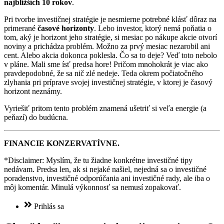
najbližších 10 rokov
.
Pri tvorbe investičnej stratégie je nesmierne potrebné klásť dôraz na
primerané
časové horizonty
. Lebo investor, ktorý nemá poňatia o
tom, aký je horizont jeho stratégie, si mesiac po nákupe akcie otvorí
noviny a prichádza problém. Možno za prvý mesiac nezarobil ani
cent. Alebo akcia dokonca poklesla. Čo sa to deje? Veď toto nebolo
v pláne. Mali sme ísť predsa hore! Pričom mnohokrát je viac ako
pravdepodobné, že sa nič zlé nedeje. Teda okrem počiatočného
zlyhania pri príprave svojej investičnej stratégie, v ktorej je časový
horizont neznámy.
Vyriešiť pritom tento problém znamená ušetriť si veľa energie (a
peňazí) do budúcna.
FINANCIE KONZERVATÍVNE.
*Disclaimer: Myslím, že tu žiadne konkrétne investičné tipy
nedávam. Predsa len, ak si nejaké našiel, nejedná sa o investičné
poradenstvo, investičné odporúčania ani investičné rady, ale iba o
môj komentár. Minulá výkonnosť sa nemusí zopakovať.
Prihlás sa