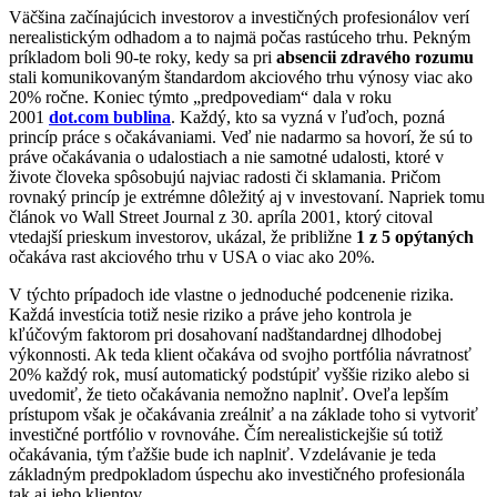
Väčšina začínajúcich investorov a investičných profesionálov verí
nerealistickým odhadom a to najmä počas rastúceho trhu. Pekným
príkladom boli 90-te roky, kedy sa pri
absencii zdravého rozumu
stali komunikovaným štandardom akciového trhu výnosy viac ako
20% ročne. Koniec týmto „predpovediam“ dala v roku
2001
dot.com bublina
. Každý, kto sa vyzná v ľuďoch, pozná
princíp práce s očakávaniami. Veď nie nadarmo sa hovorí, že sú to
práve očakávania o udalostiach a nie samotné udalosti, ktoré v
živote človeka spôsobujú najviac radosti či sklamania. Pričom
rovnaký princíp je extrémne dôležitý aj v investovaní. Napriek tomu
článok vo Wall Street Journal z 30. apríla 2001, ktorý citoval
vtedajší prieskum investorov, ukázal, že približne
1 z 5 opýtaných
očakáva rast akciového trhu v USA o viac ako 20%.
V týchto prípadoch ide vlastne o jednoduché podcenenie rizika.
Každá investícia totiž nesie riziko a práve jeho kontrola je
kľúčovým faktorom pri dosahovaní nadštandardnej dlhodobej
výkonnosti. Ak teda klient očakáva od svojho portfólia návratnosť
20% každý rok, musí automatický podstúpiť vyššie riziko alebo si
uvedomiť, že tieto očakávania nemožno naplniť. Oveľa lepším
prístupom však je očakávania zreálniť a na základe toho si vytvoriť
investičné portfólio v rovnováhe. Čím nerealistickejšie sú totiž
očakávania, tým ťažšie bude ich naplniť. Vzdelávanie je teda
základným predpokladom úspechu ako investičného profesionála
tak aj jeho klientov.