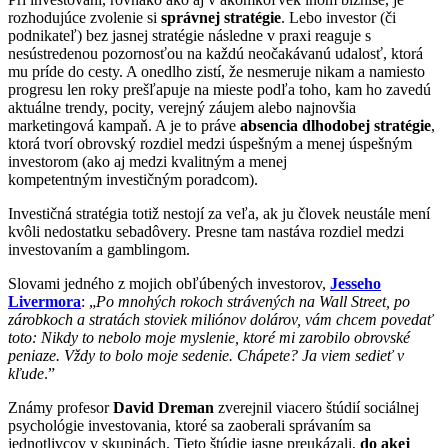
rozhodujúce zvolenie si
správnej stratégie
. Lebo investor (či
podnikateľ) bez jasnej stratégie následne v praxi reaguje s
nesústredenou pozornosťou na každú neočakávanú udalosť, ktorá
mu príde do cesty. A onedlho zistí, že nesmeruje nikam a namiesto
progresu len roky prešľapuje na mieste podľa toho, kam ho zavedú
aktuálne trendy, pocity, verejný záujem alebo najnovšia
marketingová kampaň. A je to práve
absencia dlhodobej stratégie
,
ktorá tvorí obrovský rozdiel medzi úspešným a menej úspešným
investorom (ako aj medzi kvalitným a menej
kompetentným investičným poradcom).
Investičná stratégia totiž nestojí za veľa, ak ju človek neustále mení
kvôli nedostatku sebadôvery. Presne tam nastáva rozdiel medzi
investovaním a gamblingom.
Slovami jedného z mojich obľúbených investorov,
Jesseho
Livermora
: „
Po mnohých rokoch strávených na Wall Street, po
zárobkoch a stratách stoviek miliónov dolárov, vám chcem povedať
toto: Nikdy to nebolo moje myslenie, ktoré mi zarobilo obrovské
peniaze. Vždy to bolo moje sedenie. Chápete? Ja viem sedieť v
kľude
.”
Známy profesor
David Dreman
zverejnil viacero štúdií sociálnej
psychológie investovania, ktoré sa zaoberali správaním sa
jednotlivcov v skupinách. Tieto štúdie jasne preukázali,
do akej