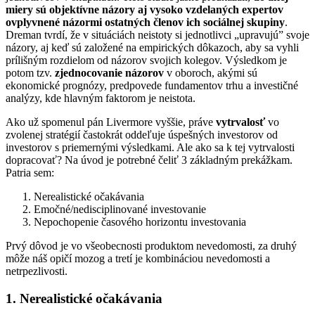
miery sú
objektívne názory aj vysoko vzdelaných expertov
ovplyvnené názormi ostatných členov ich sociálnej skupiny
.
Dreman tvrdí, že v situáciách neistoty si jednotlivci „upravujú” svoje
názory, aj keď sú založené na empirických dôkazoch, aby sa vyhli
prílišným rozdielom od názorov svojich kolegov. Výsledkom je
potom tzv.
zjednocovanie názorov
v oboroch, akými sú
ekonomické prognózy, predpovede fundamentov trhu a investičné
analýzy, kde hlavným faktorom je neistota.
Ako už spomenul pán Livermore vyššie, práve
vytrvalosť
vo
zvolenej stratégií častokrát oddeľuje úspešných investorov od
investorov s priemernými výsledkami. Ale ako sa k tej vytrvalosti
dopracovať? Na úvod je potrebné čeliť 3 základným prekážkam.
Patria sem:
Nerealistické očakávania
Emočné/nedisciplinované investovanie
Nepochopenie časového horizontu investovania
Prvý dôvod je vo všeobecnosti produktom nevedomosti, za druhý
môže náš opičí mozog a tretí je kombináciou nevedomosti a
netrpezlivosti.
1. Nerealistické očakávania