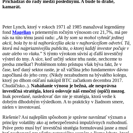
Prichádzaš do rady medzi poslednými. A bude to drahé,
kamarát.
Peter Lynch, ktorý v rokoch 1971 až 1985 manažoval legendárny
fond
Magellan
s priemerným ročným výnosom cez 21,7%, má pre
nás na túto tému jasnú radu: „
Ak by som sa mohol vyhnúť jedinej
akcii, bola by to tá najhorúcejšia akcia v najhorúcejšom odvetví. Tá,
ktorá má najpriaznivejšiu publicitu, o ktorej každý investor počuje v
aute alebo vo vlaku.
” S týmto výrokom súvisí aj ďalší investičný
výstrel do tmy. A síce, keď určitý sektor trhu rastie, nechceme to
predsa zmeškať! Problémom tohto prístupu však býva fakt, že v
čase, keď daný sektor rastie, je už väčšina jeho fundamentov dávno
započítaná do jeho ceny. (Nikdy nezabudnem na bývalého kolegu,
ktorý po dlhom otáľaní nakúpil BTC začiatkom decembra 2017.
Chudáčisko..).
Naháňanie výnosu je bežná, ale nesprávna
investičná stratégia, ktorá oslovuje náš emočný (opičí) mozog
.
Inak povedané, nasledovať dav nie je stratégia, ktorá vedie k
dobrým dlhodobým výsledkom. A to prakticky v žiadnom smere,
nielen v investovaní.
Riešenie? Asi najlepším spôsobom je správne navnímať význam a
princípy volatility ako aj nebezpečenstvá impulzívnych rozhodnutí.
Práve preto musí byť investičná stratégia formulovaná jasne a musí