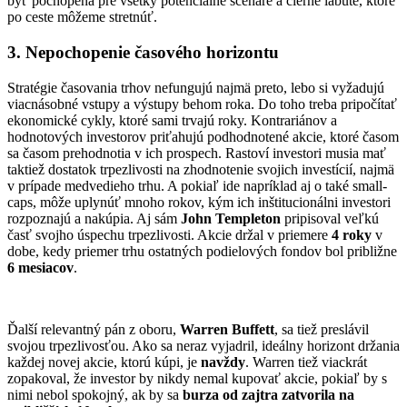
byť pochopená pre všetky potenciálne scenáre a čierne labute, ktoré
po ceste môžeme stretnúť.
3. Nepochopenie časového horizontu
Stratégie časovania trhov nefungujú najmä preto, lebo si vyžadujú
viacnásobné vstupy a výstupy behom roka. Do toho treba pripočítať
ekonomické cykly, ktoré sami trvajú roky. Kontrariánov a
hodnotových investorov priťahujú podhodnotené akcie, ktoré časom
sa časom prehodnotia v ich prospech. Rastoví investori musia mať
taktiež dostatok trpezlivosti na zhodnotenie svojich investícií, najmä
v prípade medvedieho trhu. A pokiaľ ide napríklad aj o také small-
caps, môže uplynúť mnoho rokov, kým ich inštitucionálni investori
rozpoznajú a nakúpia. Aj sám
John Templeton
pripisoval veľkú
časť svojho úspechu trpezlivosti. Akcie držal v priemere
4 roky
v
dobe, kedy priemer trhu ostatných podielových fondov bol približne
6 mesiacov
.
Ďalší relevantný pán z oboru,
Warren Buffett
, sa tiež preslávil
svojou trpezlivosťou. Ako sa neraz vyjadril, ideálny horizont držania
každej novej akcie, ktorú kúpi, je
navždy
. Warren tiež viackrát
zopakoval, že investor by nikdy nemal kupovať akcie, pokiaľ by s
nimi nebol spokojný, ak by sa
burza od zajtra
zatvorila na