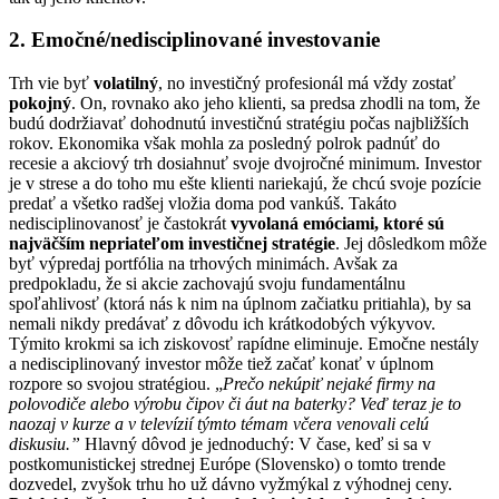
2. Emočné/nedisciplinované investovanie
Trh vie byť
volatilný
, no investičný profesionál má vždy zostať
pokojný
. On, rovnako ako jeho klienti, sa predsa zhodli na tom, že
budú dodržiavať dohodnutú investičnú stratégiu počas najbližších
rokov. Ekonomika však mohla za posledný polrok padnúť do
recesie a akciový trh dosiahnuť svoje dvojročné minimum. Investor
je v strese a do toho mu ešte klienti nariekajú, že chcú svoje pozície
predať a všetko radšej vložia doma pod vankúš. Takáto
nedisciplinovanosť je častokrát
vyvolaná emóciami, ktoré sú
najväčším nepriateľom investičnej stratégie
. Jej dôsledkom môže
byť výpredaj portfólia na trhových minimách. Avšak za
predpokladu, že si akcie zachovajú svoju fundamentálnu
spoľahlivosť (ktorá nás k nim na úplnom začiatku pritiahla), by sa
nemali nikdy predávať z dôvodu ich krátkodobých výkyvov.
Týmito krokmi sa ich ziskovosť rapídne eliminuje. Emočne nestály
a nedisciplinovaný investor môže tiež začať konať v úplnom
rozpore so svojou stratégiou. „
Prečo nekúpiť nejaké firmy na
polovodiče alebo výrobu čipov či áut na baterky? Veď teraz je to
naozaj v kurze a v televízií týmto témam včera venovali celú
diskusiu.”
Hlavný dôvod je jednoduchý: V čase, keď si sa v
postkomunistickej strednej Európe (Slovensko) o tomto trende
dozvedel, zvyšok trhu ho už dávno vyžmýkal z výhodnej ceny.