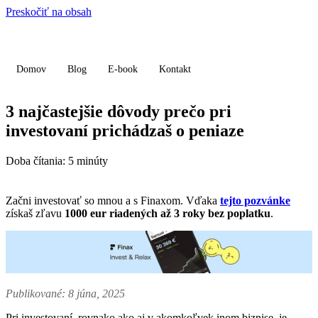
Preskočiť na obsah
Domov
Blog
E-book
Kontakt
3 najčastejšie dôvody prečo pri
investovaní prichádzaš o peniaze
Doba čítania:
5
minúty
Začni investovať so mnou a s Finaxom. Vďaka
tejto pozvánke
získaš zľavu
1000 eur riadených až 3 roky bez poplatku
.
Publikované: 8 júna, 2025
Pri investovaní, rovnako ako aj v akomkoľvek inom biznise, je